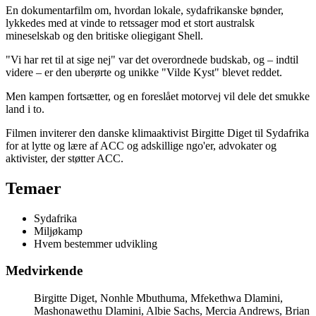
En dokumentarfilm om, hvordan lokale, sydafrikanske bønder,
lykkedes med at vinde to retssager mod et stort australsk
mineselskab og den britiske oliegigant Shell.
"Vi har ret til at sige nej" var det overordnede budskab, og – indtil
videre – er den uberørte og unikke "Vilde Kyst" blevet reddet.
Men kampen fortsætter, og en foreslået motorvej vil dele det smukke
land i to.
Filmen inviterer den danske klimaaktivist Birgitte Diget til Sydafrika
for at lytte og lære af ACC og adskillige ngo'er, advokater og
aktivister, der støtter ACC.
Temaer
Sydafrika
Miljøkamp
Hvem bestemmer udvikling
Medvirkende
Birgitte Diget, Nonhle Mbuthuma, Mfekethwa Dlamini,
Mashonawethu Dlamini, Albie Sachs, Mercia Andrews, Brian